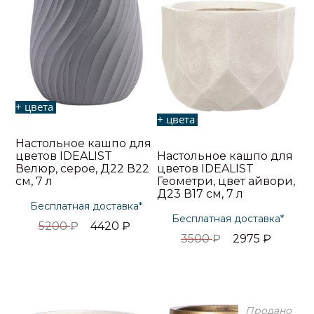
+ цвета
+ цвета
Настольное кашпо для
цветов IDEALIST
Настольное кашпо для
Велюр, серое, Д22 В22
цветов IDEALIST
см, 7 л
Геометри, цвет айвори,
Д23 В17 см, 7 л
Бесплатная доставка*
Бесплатная доставка*
5200
₽
4420
₽
3500
₽
2975
₽
Продано