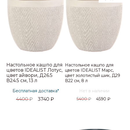
Настольное кашпо для
Настольное кашпо для
цветов IDEALIST Лотус,
цветов IDEALIST Марс,
цвет айвори, Д26.5
цвет золотистый шик, Д29
В24.5 см, 13 л
В22 см, 8 л
Бесплатная доставка*
Нет в наличии
4400
₽
3740
₽
5400
₽
4590
₽