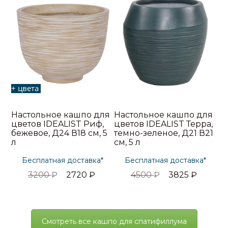
+ цвета
Настольное кашпо для
Настольное кашпо для
цветов IDEALIST Риф,
цветов IDEALIST Терра,
бежевое, Д24 В18 см, 5
темно-зеленое, Д21 В21
л
см, 5 л
Бесплатная доставка*
Бесплатная доставка*
3200
₽
2720
₽
4500
₽
3825
₽
Смотреть все кашпо для спатифиллума