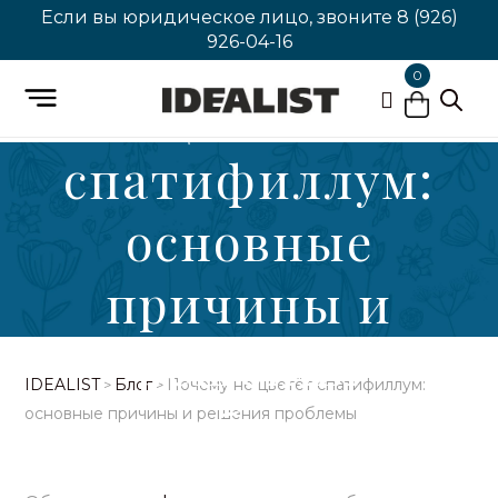
Если вы юридическое лицо, звоните
8 (926)
Почему не
926-04-16
0
цветёт
спатифиллум:
основные
причины и
решения
IDEALIST
Блог
Почему не цветёт спатифиллум:
>
>
проблемы
основные причины и решения проблемы