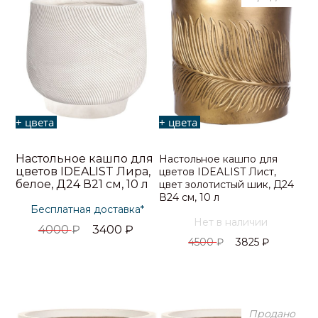
+ цвета
+ цвета
Настольное кашпо для
Настольное кашпо для
цветов IDEALIST Лира,
цветов IDEALIST Лист,
белое, Д24 В21 см, 10 л
цвет золотистый шик, Д24
В24 см, 10 л
Бесплатная доставка*
Нет в наличии
4000
₽
3400
₽
4500
₽
3825
₽
Продано