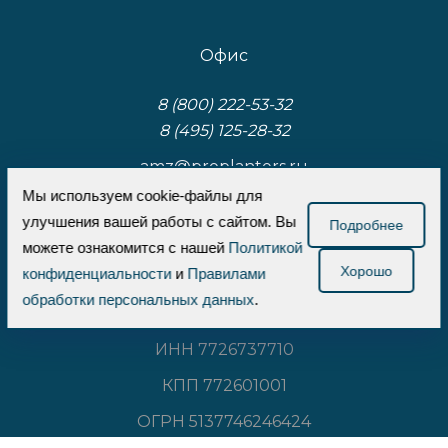
Офис
8 (800) 222-53-32
8 (495) 125-28-32
amz@proplanters.ru
Мы используем cookie-файлы для
Пн-Пт 10:00-19:00
улучшения вашей работы с сайтом. Вы
Подробнее
117587, Москва, Варшавское шоссе, д.125, к.3,
можете ознакомится с нашей
Политикой
стр.1
Хорошо
конфиденциальности
и
Правилами
обработки персональных данных
.
ООО «Проплантерс»
ИНН 7726737710
КПП 772601001
ОГРН 5137746246424