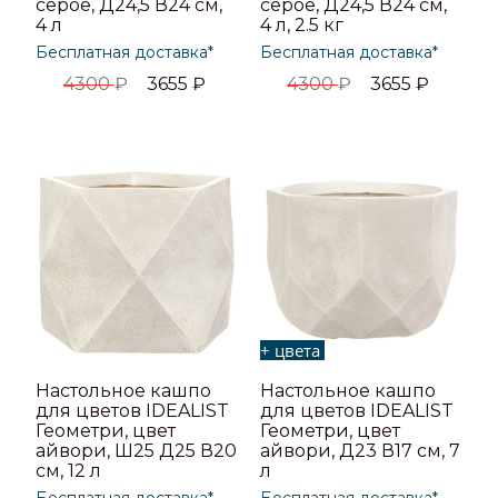
серое, Д24,5 В24 см,
серое, Д24,5 В24 см,
4 л
4 л, 2.5 кг
Бесплатная доставка*
Бесплатная доставка*
4300
₽
3655
₽
4300
₽
3655
₽
+ цвета
Настольное кашпо
Настольное кашпо
для цветов IDEALIST
для цветов IDEALIST
Геометри, цвет
Геометри, цвет
айвори, Ш25 Д25 В20
айвори, Д23 В17 см, 7
см, 12 л
л