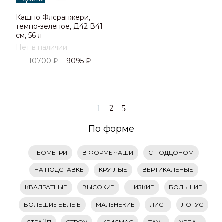
Кашпо Флоранжери,
темно-зеленое, Д42 В41
см, 56 л
Нет в наличии
10700
₽
9095
₽
1
2
По форме
ГЕОМЕТРИ
В ФОРМЕ ЧАШИ
С ПОДДОНОМ
НА ПОДСТАВКЕ
КРУГЛЫЕ
ВЕРТИКАЛЬНЫЕ
КВАДРАТНЫЕ
ВЫСОКИЕ
НИЗКИЕ
БОЛЬШИЕ
БОЛЬШИЕ БЕЛЫЕ
МАЛЕНЬКИЕ
ЛИСТ
ЛОТУС
СТРАЙП
СТРОУ
КРИСМАС
ТАУН
УРБАН