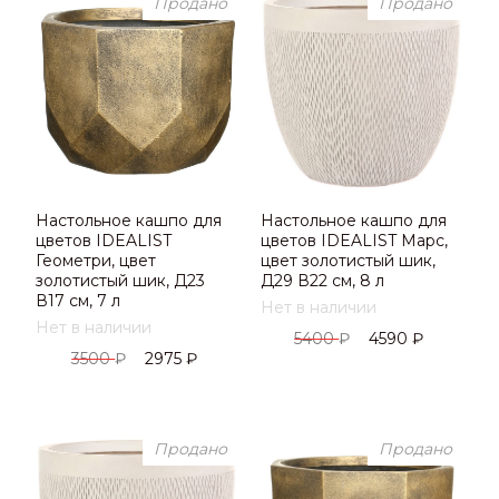
Продано
Продано
Настольное кашпо для
Настольное кашпо для
цветов IDEALIST
цветов IDEALIST Марс,
Геометри, цвет
цвет золотистый шик,
золотистый шик, Д23
Д29 В22 см, 8 л
В17 см, 7 л
Нет в наличии
Нет в наличии
5400
₽
4590
₽
3500
₽
2975
₽
Продано
Продано