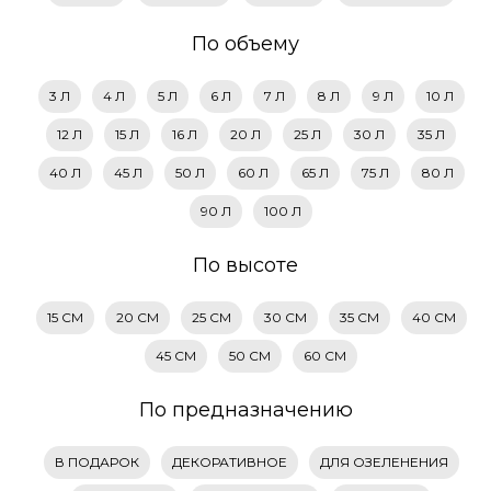
По объему
3 Л
4 Л
5 Л
6 Л
7 Л
8 Л
9 Л
10 Л
12 Л
15 Л
16 Л
20 Л
25 Л
30 Л
35 Л
40 Л
45 Л
50 Л
60 Л
65 Л
75 Л
80 Л
90 Л
100 Л
По высоте
15 СМ
20 СМ
25 СМ
30 СМ
35 СМ
40 СМ
45 СМ
50 СМ
60 СМ
По предназначению
В ПОДАРОК
ДЕКОРАТИВНОЕ
ДЛЯ ОЗЕЛЕНЕНИЯ