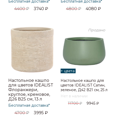
Бесплатная доставка*
Бесплатная доставка*
4400
₽
3740
₽
4800
₽
4080
₽
Продано
+ цвета
Настольное кашпо
Настольное кашпо для
для цветов IDEALIST
цветов IDEALIST Сатин,
Флоранжери,
зеленое, Д42 В21 см, 25 л
круглое, кремовое,
Нет в наличии
Д26 В25 см, 13 л
11700
₽
9945
₽
Бесплатная доставка*
4700
₽
3995
₽