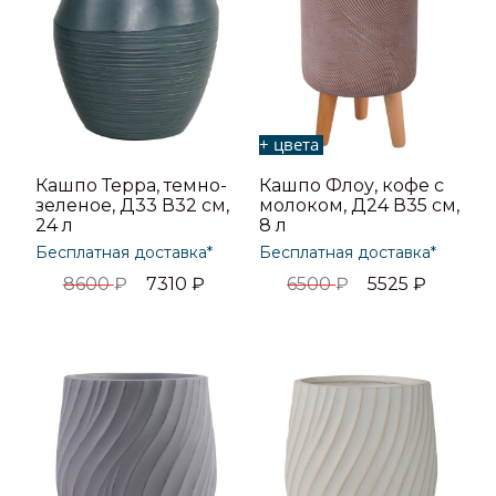
+ цвета
Кашпо Терра, темно-
Кашпо Флоу, кофе с
зеленое, Д33 В32 см,
молоком, Д24 В35 см,
24 л
8 л
Бесплатная доставка*
Бесплатная доставка*
8600
₽
7310
₽
6500
₽
5525
₽