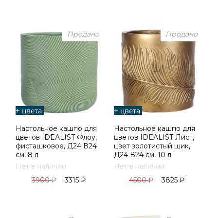
Продано
Продано
+ цвета
+ цвета
Настольное кашпо для
Настольное кашпо для
цветов IDEALIST Флоу,
цветов IDEALIST Лист,
фисташковое, Д24 В24
цвет золотистый шик,
см, 8 л
Д24 В24 см, 10 л
Нет в наличии
Нет в наличии
3900
₽
3315
₽
4500
₽
3825
₽