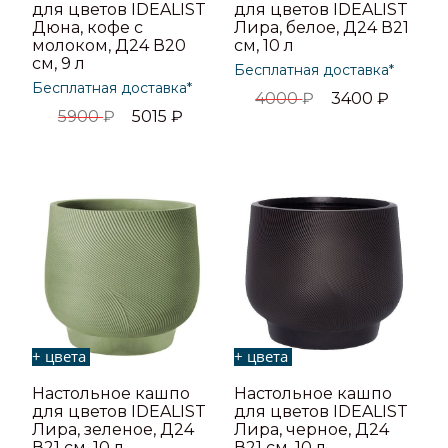
для цветов IDEALIST
для цветов IDEALIST
Дюна, кофе с
Лира, белое, Д24 В21
молоком, Д24 В20
см, 10 л
см, 9 л
Бесплатная доставка*
Бесплатная доставка*
4000
₽
3400
₽
5900
₽
5015
₽
+ цвета
+ цвета
Настольное кашпо
Настольное кашпо
для цветов IDEALIST
для цветов IDEALIST
Лира, зеленое, Д24
Лира, черное, Д24
В21 см, 10 л
В21 см, 10 л