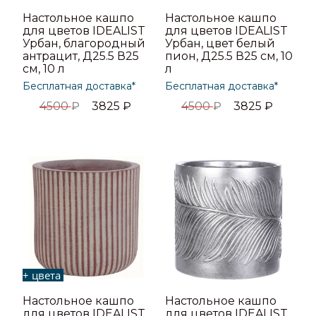
Настольное кашпо
Настольное кашпо
для цветов IDEALIST
для цветов IDEALIST
Урбан, благородный
Урбан, цвет белый
антрацит, Д25.5 В25
пион, Д25.5 В25 см, 10
см, 10 л
л
Бесплатная доставка*
Бесплатная доставка*
4500
₽
3825
₽
4500
₽
3825
₽
+ цвета
Настольное кашпо
Настольное кашпо
для цветов IDEALIST
для цветов IDEALIST