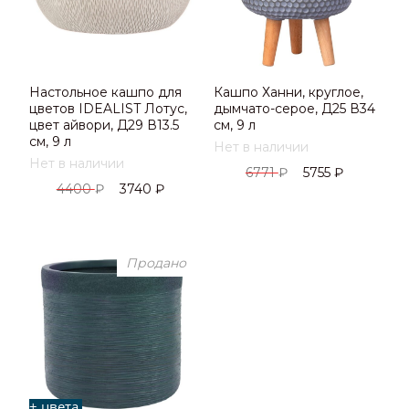
Настольное кашпо для
Кашпо Ханни, круглое,
цветов IDEALIST Лотус,
дымчато-серое, Д25 В34
цвет айвори, Д29 В13.5
см, 9 л
см, 9 л
Нет в наличии
Нет в наличии
6771
₽
5755
₽
4400
₽
3740
₽
Продано
+ цвета