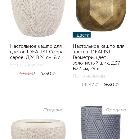
+ цвета
Настольное кашпо для
Настольное кашпо для
цветов IDEALIST Сфера,
цветов IDEALIST
серое, Д24 В24 см, 8 л
Геометри, цвет
золотистый шик, Д37
Нет в наличии
В27 см, 29 л
4700
₽
4230
₽
Нет в наличии
19242
₽
6630
₽
Продано
Продано