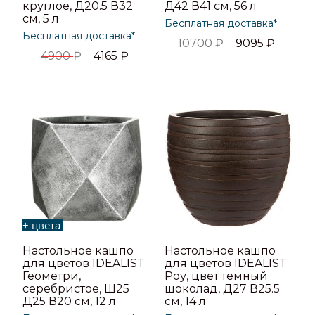
круглое, Д20.5 В32
Д42 В41 см, 56 л
см, 5 л
Бесплатная доставка*
Бесплатная доставка*
10700
₽
9095
₽
4900
₽
4165
₽
+ цвета
Настольное кашпо
Настольное кашпо
для цветов IDEALIST
для цветов IDEALIST
Геометри,
Роу, цвет темный
серебристое, Ш25
шоколад, Д27 В25.5
Д25 В20 см, 12 л
см, 14 л