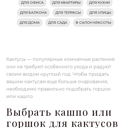
ДЛЯ ОФИСА
ДЛЯ КВАРТИРЫ
ДЛЯ КУХНИ
ДЛЯ БАЛКОНА
ДЛЯ ТЕРРАСЫ
ДЛЯ УЛИЦЫ
ДЛЯ ДОМА
ДЛЯ САДА
В САЛОН КРАСОТЫ
Кактусы — популярные комнатные растения:
они не требуют особенного ухода и радуют
своим видом круглый год. Чтобы придать
вашим кактусам еще больше очарования,
необходимо правильно подобрать горшок
или кашпо.
Выбрать кашпо или
горшок для кактусов