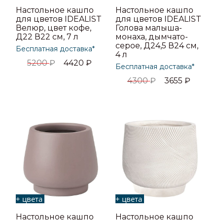
Настольное кашпо
Настольное кашпо
для цветов IDEALIST
для цветов IDEALIST
Велюр, цвет кофе,
Голова малыша-
Д22 В22 см, 7 л
монаха, дымчато-
серое, Д24,5 В24 см,
Бесплатная доставка*
4 л
5200
₽
4420
₽
Бесплатная доставка*
4300
₽
3655
₽
+ цвета
+ цвета
Настольное кашпо
Настольное кашпо