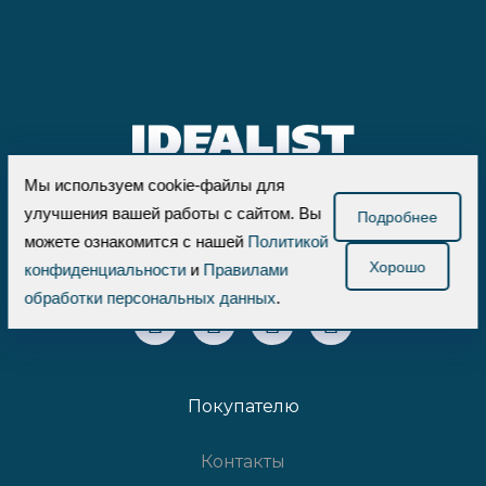
Мы используем cookie-файлы для
улучшения вашей работы с сайтом. Вы
Подробнее
2026 г. Все права защищены. © ООО
можете ознакомится с нашей
Политикой
Проплантерс.
Хорошо
конфиденциальности
и
Правилами
обработки персональных данных
.
Покупателю
Контакты