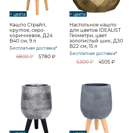
+ цвета
+ цвета
Кашпо Страйп,
Настольное кашпо
круглое, серо-
для цветов IDEALIST
коричневое, Д24
Геометри, цвет
В40 см, 9 л
золотистый шик, Д30
В22 см, 15 л
Бесплатная доставка*
Бесплатная доставка*
6800
₽
5780
₽
5300
₽
4505
₽