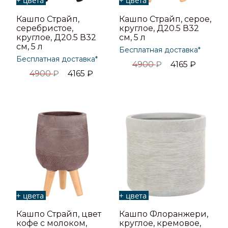
+ цвета
+ цвета
Кашпо Страйп,
Кашпо Страйп, серое,
серебристое,
круглое, Д20.5 В32
круглое, Д20.5 В32
см, 5 л
см, 5 л
Бесплатная доставка*
Бесплатная доставка*
4900
₽
4165
₽
4900
₽
4165
₽
+ цвета
+ цвета
Кашпо Страйп, цвет
Кашпо Флоранжери,
кофе с молоком,
круглое, кремовое,