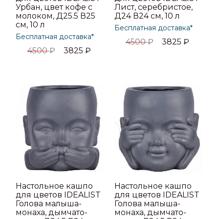
Урбан, цвет кофе с
Лист, серебристое,
молоком, Д25.5 В25
Д24 В24 см, 10 л
см, 10 л
Бесплатная доставка*
Бесплатная доставка*
4500
₽
3825
₽
4500
₽
3825
₽
Настольное кашпо
Настольное кашпо
для цветов IDEALIST
для цветов IDEALIST
Голова малыша-
Голова малыша-
монаха, дымчато-
монаха, дымчато-