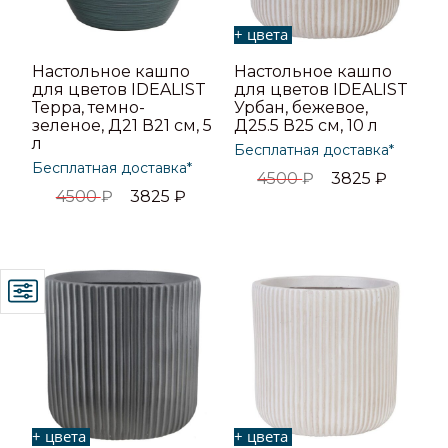
+ цвета
Настольное кашпо
Настольное кашпо
для цветов IDEALIST
для цветов IDEALIST
Терра, темно-
Урбан, бежевое,
зеленое, Д21 В21 см, 5
Д25.5 В25 см, 10 л
л
Бесплатная доставка*
Бесплатная доставка*
4500
₽
3825
₽
4500
₽
3825
₽
+ цвета
+ цвета