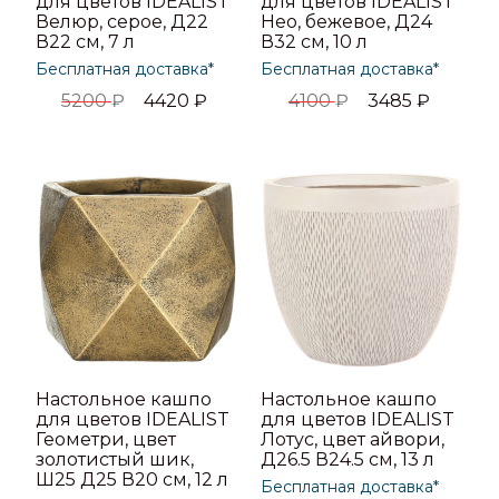
для цветов IDEALIST
для цветов IDEALIST
Велюр, серое, Д22
Нео, бежевое, Д24
В22 см, 7 л
В32 см, 10 л
Бесплатная доставка*
Бесплатная доставка*
5200
₽
4420
₽
4100
₽
3485
₽
Настольное кашпо
Настольное кашпо
для цветов IDEALIST
для цветов IDEALIST
Геометри, цвет
Лотус, цвет айвори,
золотистый шик,
Д26.5 В24.5 см, 13 л
Ш25 Д25 В20 см, 12 л
Бесплатная доставка*