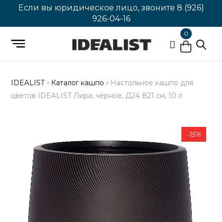
Если вы юридическое лицо, звоните
8 (926)
926-04-16
0
IDEALIST
Каталог кашпо
Настольное кашпо для
>
>
цветов IDEALIST Лира, черное, Д24 В21 см, 10 л
-15%