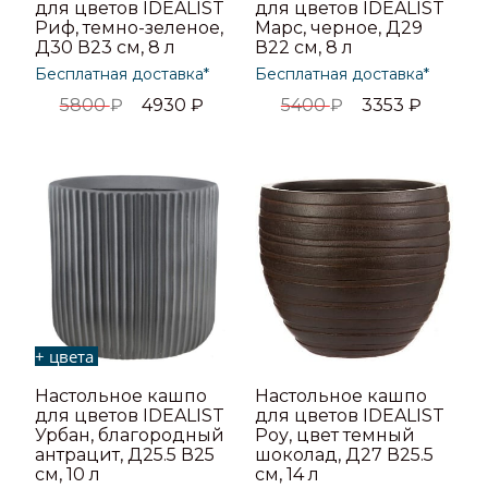
для цветов IDEALIST
для цветов IDEALIST
Риф, темно-зеленое,
Марс, черное, Д29
Д30 В23 см, 8 л
В22 см, 8 л
Бесплатная доставка*
Бесплатная доставка*
5800
₽
4930
₽
5400
₽
3353
₽
+ цвета
Настольное кашпо
Настольное кашпо
для цветов IDEALIST
для цветов IDEALIST
Урбан, благородный
Роу, цвет темный
антрацит, Д25.5 В25
шоколад, Д27 В25.5
см, 10 л
см, 14 л