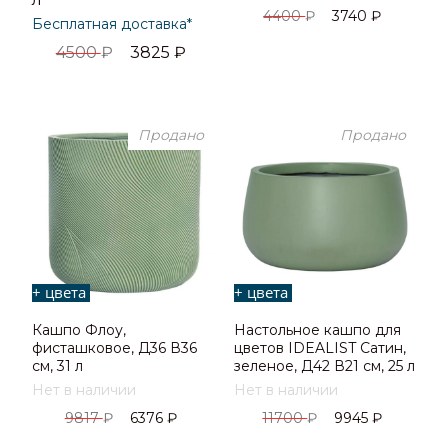
4400
₽
3740
₽
Бесплатная доставка*
4500
₽
3825
₽
Продано
Продано
+ цвета
+ цвета
Кашпо Флоу,
Настольное кашпо для
фисташковое, Д36 В36
цветов IDEALIST Сатин,
см, 31 л
зеленое, Д42 В21 см, 25 л
Нет в наличии
Нет в наличии
9817
₽
6376
₽
11700
₽
9945
₽