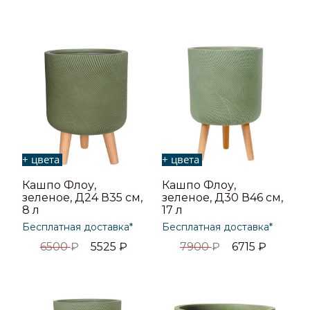
+ цвета
+ цвета
Кашпо Флоу,
Кашпо Флоу,
зеленое, Д24 В35 см,
зеленое, Д30 В46 см,
8 л
17 л
Бесплатная доставка*
Бесплатная доставка*
6500
₽
5525
₽
7900
₽
6715
₽