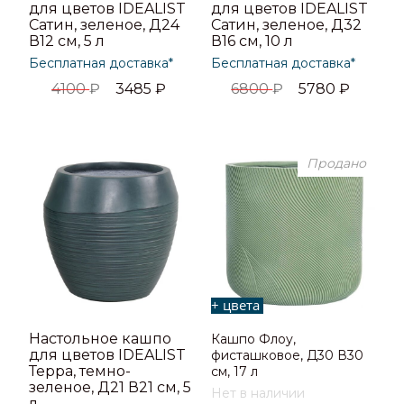
для цветов IDEALIST
для цветов IDEALIST
Сатин, зеленое, Д24
Сатин, зеленое, Д32
В12 см, 5 л
В16 см, 10 л
Бесплатная доставка*
Бесплатная доставка*
4100
₽
3485
₽
6800
₽
5780
₽
Продано
+ цвета
Настольное кашпо
Кашпо Флоу,
для цветов IDEALIST
фисташковое, Д30 В30
Терра, темно-
см, 17 л
зеленое, Д21 В21 см, 5
Нет в наличии
л