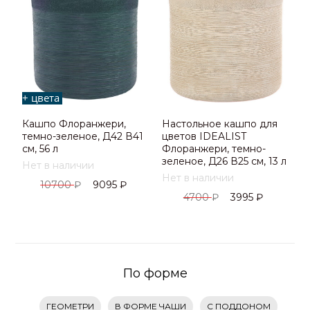
+ цвета
Кашпо Флоранжери,
Настольное кашпо для
темно-зеленое, Д42 В41
цветов IDEALIST
см, 56 л
Флоранжери, темно-
зеленое, Д26 В25 см, 13 л
Нет в наличии
Нет в наличии
10700
₽
9095
₽
4700
₽
3995
₽
По форме
ГЕОМЕТРИ
В ФОРМЕ ЧАШИ
С ПОДДОНОМ