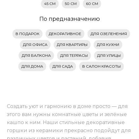
45 СМ
50 СМ
60 СМ
По предназначению
В ПОДАРОК
ДЕКОРАТИВНОЕ
ДЛЯ ОЗЕЛЕНЕНИЯ
ДЛЯ ОФИСА
ДЛЯ КВАРТИРЫ
ДЛЯ КУХНИ
ДЛЯ БАЛКОНА
ДЛЯ ТЕРРАСЫ
ДЛЯ УЛИЦЫ
ДЛЯ ДОМА
ДЛЯ САДА
В САЛОН КРАСОТЫ
Создать уют и гармонию в доме просто — для
этого вам нужны комнатные цветы и зелёные
кашпо к ним. Наши стильные декоративные
горшки из керамики прекрасно подойдут для
различных цветов и растений, добавив