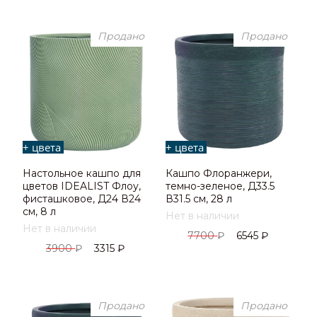
Продано
Продано
+ цвета
+ цвета
Настольное кашпо для
Кашпо Флоранжери,
цветов IDEALIST Флоу,
темно-зеленое, Д33.5
фисташковое, Д24 В24
В31.5 см, 28 л
см, 8 л
Нет в наличии
Нет в наличии
7700
₽
6545
₽
3900
₽
3315
₽
Продано
Продано