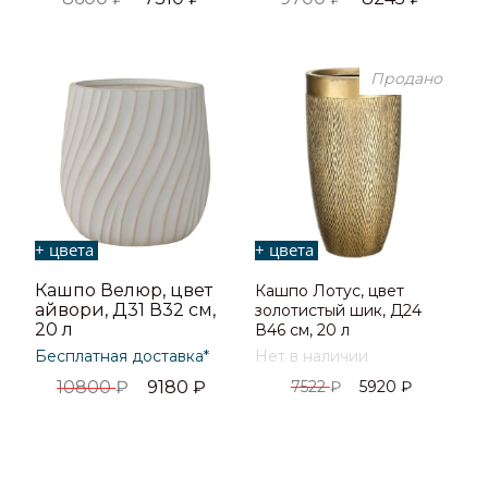
Продано
+ цвета
+ цвета
Кашпо Велюр, цвет
Кашпо Лотус, цвет
айвори, Д31 В32 см,
золотистый шик, Д24
20 л
В46 см, 20 л
Бесплатная доставка*
Нет в наличии
10800
₽
9180
₽
7522
₽
5920
₽