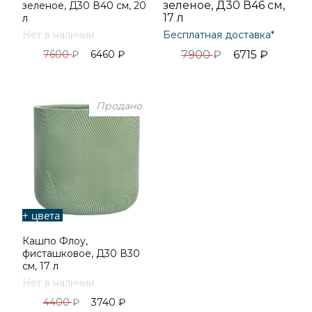
зеленое, Д30 В46 см,
зеленое, Д30 В40 см, 20
17 л
л
Нет в наличии
Бесплатная доставка*
7600
₽
6460
₽
7900
₽
6715
₽
Продано
+ цвета
Кашпо Флоу,
фисташковое, Д30 В30
см, 17 л
Нет в наличии
4400
₽
3740
₽