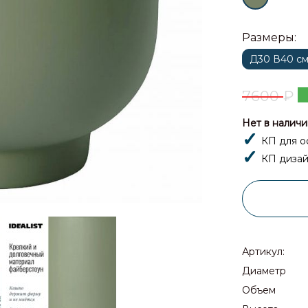
Размеры:
Д30 В40 с
7600
₽
Нет в наличи
КП для о
КП дизай
Артикул:
Диаметр
Объем