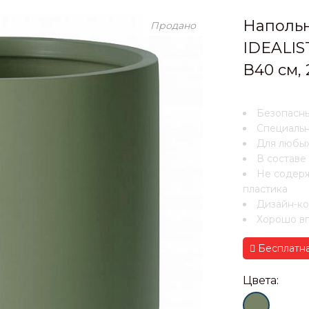
Напольн
Продано
IDEALIS
В40 см, 
Безопасны
Специальн
Для любых
В составе
Не содерж
пластика
Дизайн-ко
Хорошо вп
Бесплатна
Цвета: