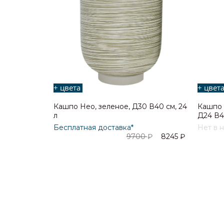
+ цвета
+ цвет
Кашпо Нео, зеленое, Д30 В40 см, 24
Кашпо 
л
Д24 В46
Бесплатная доставка*
Нет в 
9700
₽
8245
₽