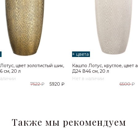
а
+ цвета
Лотус, цвет золотистый шик,
Кашпо Лотус, круглое, цвет 
 см, 20 л
Д24 В46 см, 20 л
наличии
Нет в наличии
7522
₽
5920
₽
6500
₽
Также мы рекомендуем