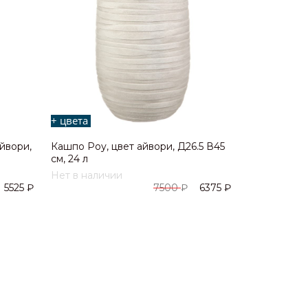
+ цвета
айвори,
Кашпо Роу, цвет айвори, Д26.5 В45
см, 24 л
Нет в наличии
5525
₽
7500
₽
6375
₽