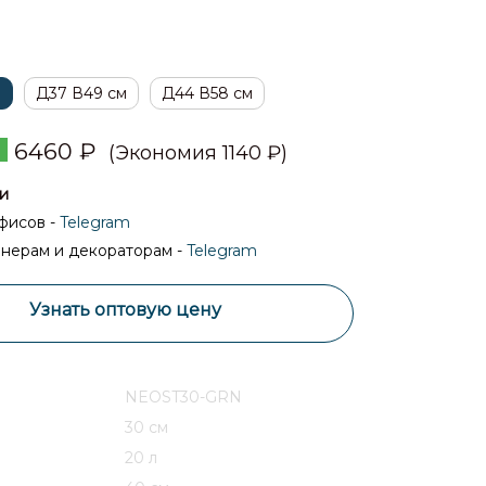
м
Д37 В49 см
Д44 В58 см
6460
₽
(Экономия 1140 ₽)
и
фисов -
Telegram
нерам и декораторам -
Telegram
Узнать оптовую цену
NEOST30-GRN
30 см
20 л