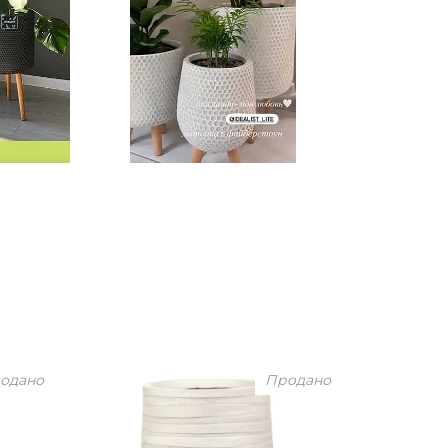
одано
Продано