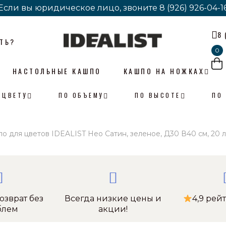
Если вы юридическое лицо, звоните
Если вы юридическое лицо, звоните
8 (926) 926-04-1
8 (926) 926-04-1
8 
ТЬ?
0
НАСТОЛЬНЫЕ КАШПО
КАШПО НА НОЖКАХ
 ЦВЕТУ
ПО ОБЪЕМУ
ПО ВЫСОТЕ
ПО
о для цветов IDEALIST Нео Сатин, зеленое, Д30 В40 см, 20 л
озврат без
Всегда низкие цены и
4,9 рей
блем
акции!