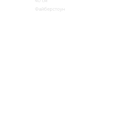
40 см
Файберстоун