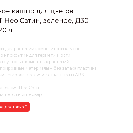
ое кашпо для цветов
T Нео Сатин, зеленое, Д30
20 л
й для растений композитный камень
ое покрытие для герметичности
 грунтовых комнатных растений
 природные материалы – без запаха пластика
ит стирола в отличие от кашпо из ABS
ллекция Нео Сатин
ишется в интерьер
я доставка *