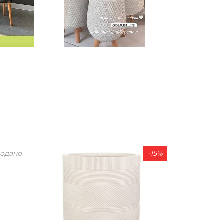
одано
-15%