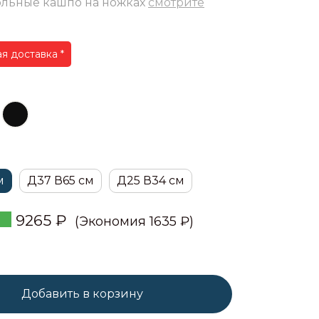
ольные кашпо на ножках
смотрите
я доставка *
м
Д37 В65 см
Д25 В34 см
9265
₽
(Экономия 1635 ₽)
Добавить в корзину