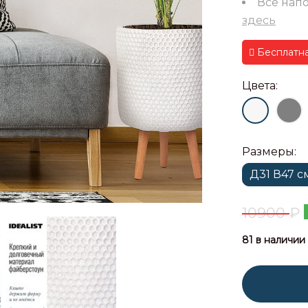
Все нап
здесь
Бесплатна
Цвета:
Размеры:
Д31 В47 с
10900
₽
81 в наличии