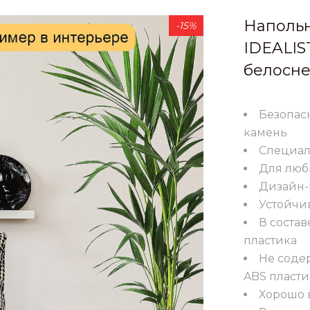
Напольн
-15%
IDEALIS
белосне
Безопас
камень
Специал
Для люб
Дизайн
Устойчи
В состав
пластика
Не содер
ABS пласти
Хорошо 