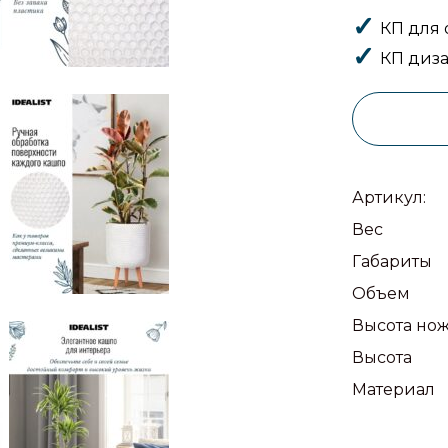
КП для 
КП диза
Артикул:
Вес
Габариты
Объем
Высота но
Высота
Материал