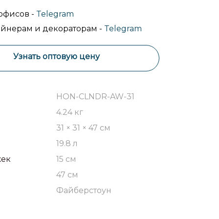
офисов -
Telegram
йнерам и декораторам -
Telegram
Узнать оптовую цену
HON-CLNDR-AW-31
4.24 кг
31 × 31 × 47 см
19.8 л
жек
15 см
47 см
Файберстоун