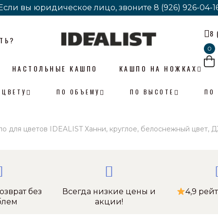
Если вы юридическое лицо, звоните
Если вы юридическое лицо, звоните
8 (926) 926-04-1
8 (926) 926-04-1
8 
ТЬ?
0
НАСТОЛЬНЫЕ КАШПО
КАШПО НА НОЖКАХ
 ЦВЕТУ
ПО ОБЪЕМУ
ПО ВЫСОТЕ
ПО
 для цветов IDEALIST Ханни, круглое, белоснежный цвет, Д3
озврат без
Всегда низкие цены и
4,9 рей
блем
акции!