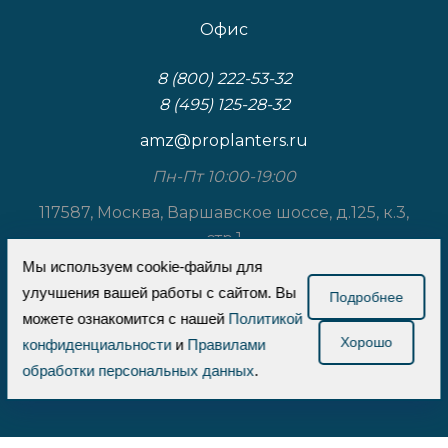
Офис
8 (800) 222-53-32
8 (495) 125-28-32
amz@proplanters.ru
Пн-Пт 10:00-19:00
117587, Москва, Варшавское шоссе, д.125, к.3,
стр.1
Мы используем cookie-файлы для
ООО «Проплантерс»
улучшения вашей работы с сайтом. Вы
Подробнее
можете ознакомится с нашей
Политикой
ИНН 7726737710
Хорошо
конфиденциальности
и
Правилами
КПП 772601001
обработки персональных данных
.
ОГРН 5137746246424