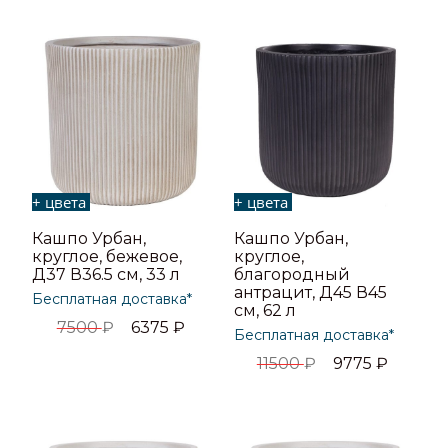
+ цвета
+ цвета
Кашпо Урбан,
Кашпо Урбан,
круглое, бежевое,
круглое,
Д37 В36.5 см, 33 л
благородный
антрацит, Д45 В45
Бесплатная доставка*
см, 62 л
7500
₽
6375
₽
Бесплатная доставка*
11500
₽
9775
₽