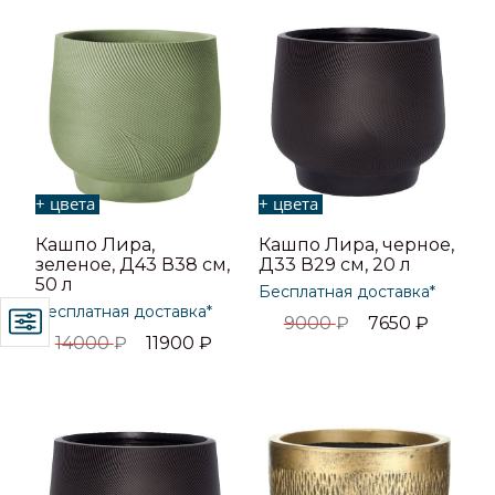
+ цвета
+ цвета
Кашпо Лира,
Кашпо Лира, черное,
зеленое, Д43 В38 см,
Д33 В29 см, 20 л
50 л
Бесплатная доставка*
Бесплатная доставка*
9000
₽
7650
₽
14000
₽
11900
₽