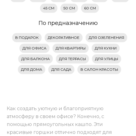
45 СМ
50 СМ
60 СМ
По предназначению
В ПОДАРОК
ДЕКОРАТИВНОЕ
ДЛЯ ОЗЕЛЕНЕНИЯ
ДЛЯ ОФИСА
ДЛЯ КВАРТИРЫ
ДЛЯ КУХНИ
ДЛЯ БАЛКОНА
ДЛЯ ТЕРРАСЫ
ДЛЯ УЛИЦЫ
ДЛЯ ДОМА
ДЛЯ САДА
В САЛОН КРАСОТЫ
Как создать уютную и благоприятную
атмосферу в своем офисе? Конечно, с
помощью прямоугольных кашпо. Эти
красивые горшки отлично подходят для