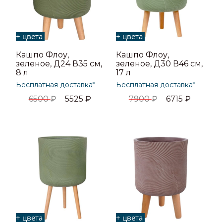
+ цвета
+ цвета
Кашпо Флоу,
Кашпо Флоу,
зеленое, Д24 В35 см,
зеленое, Д30 В46 см,
8 л
17 л
Бесплатная доставка*
Бесплатная доставка*
6500
₽
5525
₽
7900
₽
6715
₽
+ цвета
+ цвета