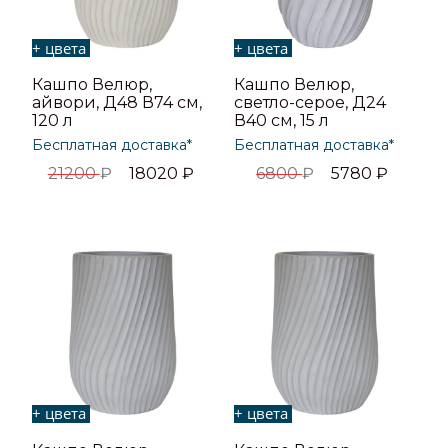
+ цвета
+ цвета
Кашпо Велюр,
Кашпо Велюр,
айвори, Д48 В74 см,
светло-серое, Д24
120 л
В40 см, 15 л
Бесплатная доставка*
Бесплатная доставка*
21200
₽
18020
₽
6800
₽
5780
₽
+ цвета
+ цвета