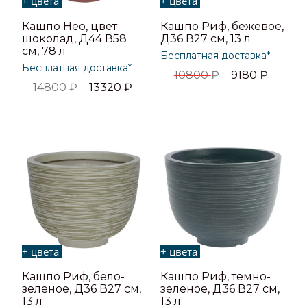
+ цвета
+ цвета
Кашпо Нео, цвет
Кашпо Риф, бежевое,
шоколад, Д44 В58
Д36 В27 см, 13 л
см, 78 л
Бесплатная доставка*
Бесплатная доставка*
10800
₽
9180
₽
14800
₽
13320
₽
+ цвета
+ цвета
Кашпо Риф, бело-
Кашпо Риф, темно-
зеленое, Д36 В27 см,
зеленое, Д36 В27 см,
13 л
13 л