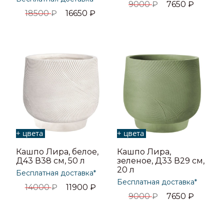
9000
₽
7650
₽
18500
₽
16650
₽
+ цвета
+ цвета
Кашпо Лира, белое,
Кашпо Лира,
Д43 В38 см, 50 л
зеленое, Д33 В29 см,
20 л
Бесплатная доставка*
Бесплатная доставка*
14000
₽
11900
₽
9000
₽
7650
₽