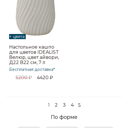
+ цвета
Настольное кашпо
для цветов IDEALIST
Велюр, цвет айвори,
Д22 В22 см, 7 л
Бесплатная доставка*
5200
₽
4420
₽
1
2
3
4
По форме