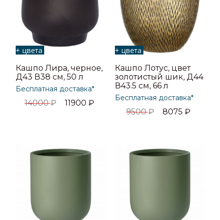
+ цвета
+ цвета
Кашпо Лира, черное,
Кашпо Лотус, цвет
Д43 В38 см, 50 л
золотистый шик, Д44
В43.5 см, 66 л
Бесплатная доставка*
Бесплатная доставка*
14000
₽
11900
₽
9500
₽
8075
₽