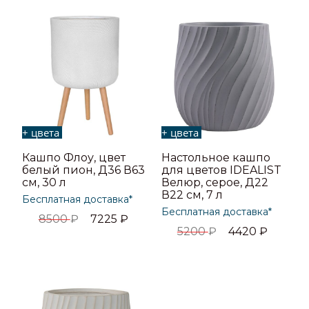
+ цвета
+ цвета
Кашпо Флоу, цвет
Настольное кашпо
белый пион, Д36 В63
для цветов IDEALIST
см, 30 л
Велюр, серое, Д22
В22 см, 7 л
Бесплатная доставка*
Бесплатная доставка*
8500
₽
7225
₽
5200
₽
4420
₽