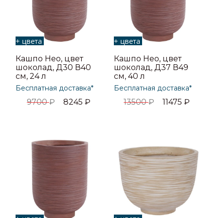
+ цвета
+ цвета
Кашпо Нео, цвет
Кашпо Нео, цвет
шоколад, Д30 В40
шоколад, Д37 В49
см, 24 л
см, 40 л
Бесплатная доставка*
Бесплатная доставка*
9700
₽
8245
₽
13500
₽
11475
₽