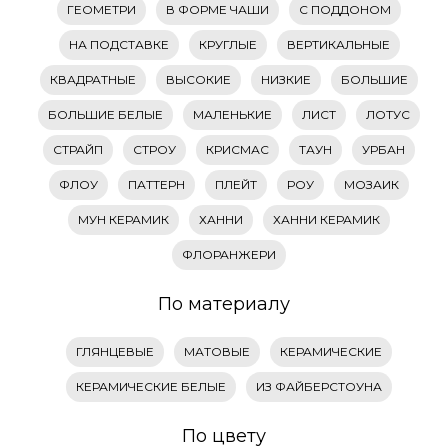
ГЕОМЕТРИ
В ФОРМЕ ЧАШИ
С ПОДДОНОМ
НА ПОДСТАВКЕ
КРУГЛЫЕ
ВЕРТИКАЛЬНЫЕ
КВАДРАТНЫЕ
ВЫСОКИЕ
НИЗКИЕ
БОЛЬШИЕ
БОЛЬШИЕ БЕЛЫЕ
МАЛЕНЬКИЕ
ЛИСТ
ЛОТУС
СТРАЙП
СТРОУ
КРИСМАС
ТАУН
УРБАН
ФЛОУ
ПАТТЕРН
ПЛЕЙТ
РОУ
МОЗАИК
МУН КЕРАМИК
ХАННИ
ХАННИ КЕРАМИК
ФЛОРАНЖЕРИ
По материалу
ГЛЯНЦЕВЫЕ
МАТОВЫЕ
КЕРАМИЧЕСКИЕ
КЕРАМИЧЕСКИЕ БЕЛЫЕ
ИЗ ФАЙБЕРСТОУНА
По цвету