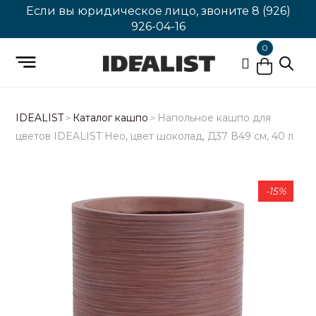
Если вы юридическое лицо, звоните
8 (926)
926-04-16
0
IDEALIST
Каталог кашпо
Напольное кашпо для
>
>
цветов IDEALIST Нео, цвет шоколад, Д37 В49 см, 40 л
-15%