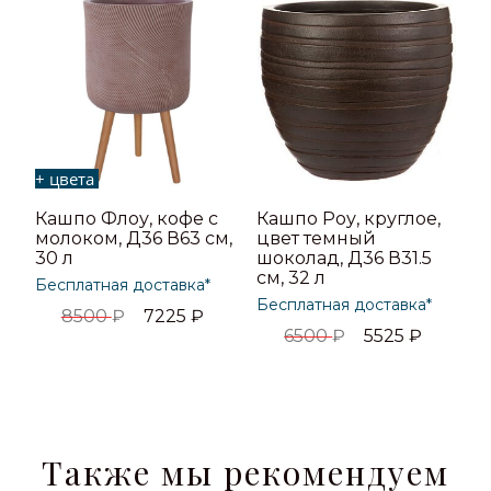
+ цвета
Кашпо Флоу, кофе с
Кашпо Роу, круглое,
молоком, Д36 В63 см,
цвет темный
30 л
шоколад, Д36 В31.5
см, 32 л
Бесплатная доставка*
Бесплатная доставка*
8500
₽
7225
₽
6500
₽
5525
₽
Также мы рекомендуем