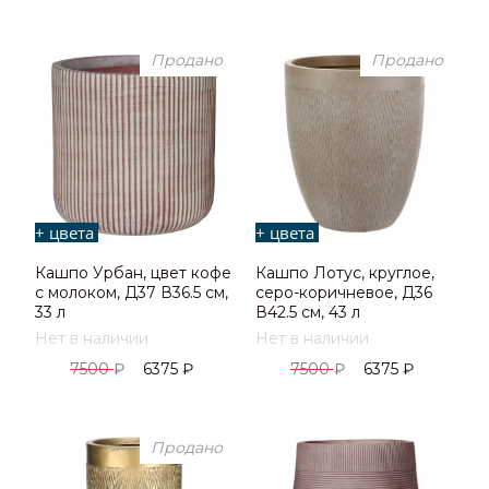
Продано
Продано
+ цвета
+ цвета
Кашпо Урбан, цвет кофе
Кашпо Лотус, круглое,
с молоком, Д37 В36.5 см,
серо-коричневое, Д36
33 л
В42.5 см, 43 л
Нет в наличии
Нет в наличии
7500
₽
6375
₽
7500
₽
6375
₽
Продано