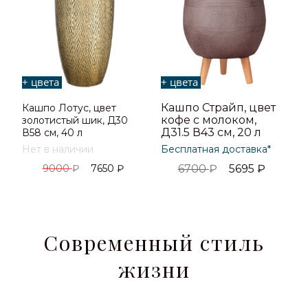
+ цвета
+ цвета
Кашпо Страйп, цвет
Кашпо Лотус, цвет
кофе с молоком,
золотистый шик, Д30
Д31.5 В43 см, 20 л
В58 см, 40 л
Нет в наличии
Бесплатная доставка*
9000
₽
7650
₽
6700
₽
5695
₽
Современный стиль
жизни