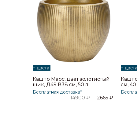
+ цвета
+ цвет
Кашпо Марс, цвет золотистый
Кашпо
шик, Д49 В38 см, 50 л
см, 40
Бесплатная доставка*
Беспла
14900
₽
12665
₽