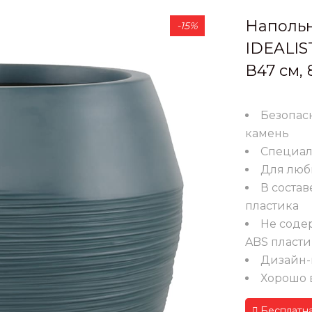
Напольн
-15%
IDEALIS
В47 см, 
Безопас
камень
Специал
Для люб
В состав
пластика
Не содер
ABS пласти
Дизайн-
Хорошо 
Бесплатна