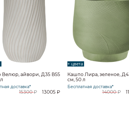
а
+ цвета
 Велюр, айвори, Д35 В55
Кашпо Лира, зеленое, Д4
 л
см, 50 л
тная доставка*
Бесплатная доставка*
15300
₽
13005
₽
14000
₽
1