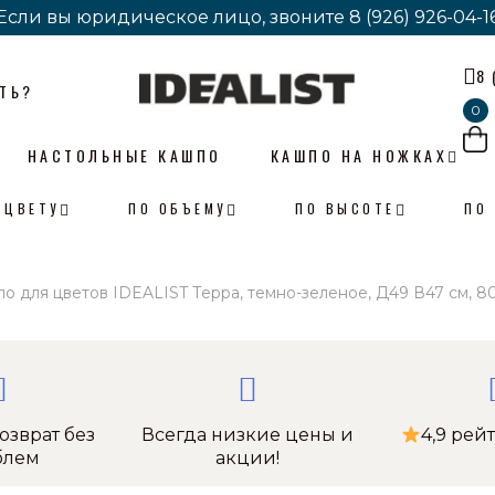
Если вы юридическое лицо, звоните
Если вы юридическое лицо, звоните
8 (926) 926-04-1
8 (926) 926-04-1
8 
ТЬ?
0
НАСТОЛЬНЫЕ КАШПО
КАШПО НА НОЖКАХ
 ЦВЕТУ
ПО ОБЪЕМУ
ПО ВЫСОТЕ
ПО
о для цветов IDEALIST Терра, темно-зеленое, Д49 В47 см, 80
озврат без
Всегда низкие цены и
4,9 рей
блем
акции!