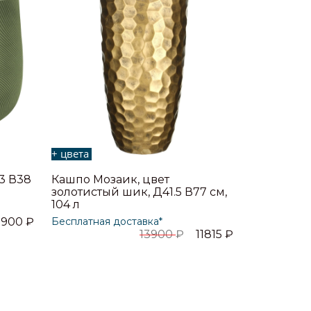
+ цвета
3 В38
Кашпо Мозаик, цвет
золотистый шик, Д41.5 В77 см,
104 л
1900
₽
Бесплатная доставка*
13900
₽
11815
₽