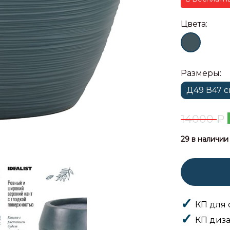
Цвета:
Размеры:
Д49 В47 
14000
₽
29 в наличии
КП для 
КП диза