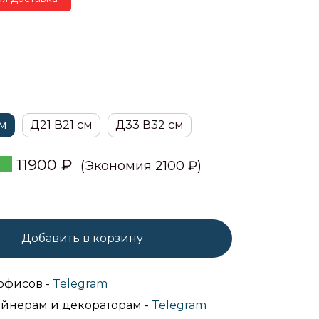
см
Д21 В21 см
Д33 В32 см
11900
₽
(Экономия 2100 ₽)
Добавить в корзину
офисов -
Telegram
йнерам и декораторам -
Telegram