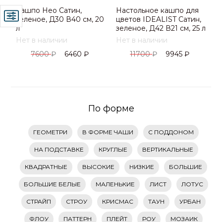
Кашпо Нео Сатин,
Настольное кашпо для
зеленое, Д30 В40 см, 20
цветов IDEALIST Сатин,
л
зеленое, Д42 В21 см, 25 л
Нет в наличии
Нет в наличии
7600
₽
6460
₽
11700
₽
9945
₽
По форме
ГЕОМЕТРИ
В ФОРМЕ ЧАШИ
С ПОДДОНОМ
НА ПОДСТАВКЕ
КРУГЛЫЕ
ВЕРТИКАЛЬНЫЕ
КВАДРАТНЫЕ
ВЫСОКИЕ
НИЗКИЕ
БОЛЬШИЕ
БОЛЬШИЕ БЕЛЫЕ
МАЛЕНЬКИЕ
ЛИСТ
ЛОТУС
СТРАЙП
СТРОУ
КРИСМАС
ТАУН
УРБАН
ФЛОУ
ПАТТЕРН
ПЛЕЙТ
РОУ
МОЗАИК