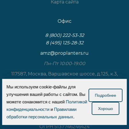
Карта сайта
Офис
8 (800) 222-53-32
8 (495) 125-28-32
amz@proplanters.ru
Пн-Пт 10:00-19:00
117587, Москва, Варшавское шоссе, д.125, к.3,
стр.1
Мы используем cookie-файлы для
улучшения вашей работы с сайтом. Вы
ООО «Проплантерс»
Подробнее
можете ознакомится с нашей
Политикой
ИНН 7726737710
Хорошо
конфиденциальности
и
Правилами
КПП 772601001
обработки персональных данных
.
ОГРН 5137746246424