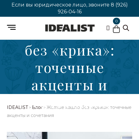
Если вы юридическое лицо, звоните
8 (926)
926-04-16
0
Желтые кашпо
без «крика»:
точечные
акценты и
сочетания
IDEALIST
Блог
Желтые кашпо без «крика»: точечные
>
>
акценты и сочетания