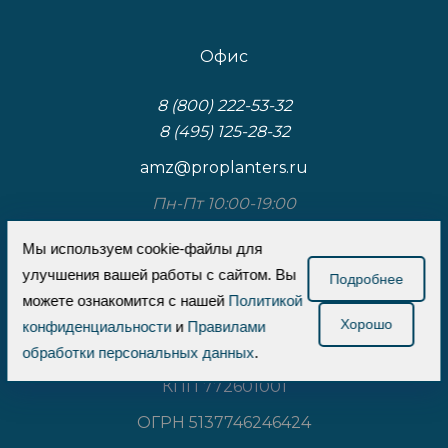
Офис
8 (800) 222-53-32
8 (495) 125-28-32
amz@proplanters.ru
Пн-Пт 10:00-19:00
117587, Москва, Варшавское шоссе, д.125, к.3,
Мы используем cookie-файлы для
стр.1
улучшения вашей работы с сайтом. Вы
Подробнее
можете ознакомится с нашей
Политикой
ООО «Проплантерс»
Хорошо
конфиденциальности
и
Правилами
ИНН 7726737710
обработки персональных данных
.
КПП 772601001
ОГРН 5137746246424