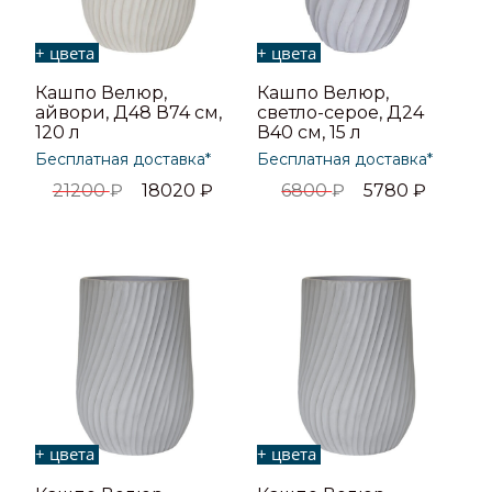
+ цвета
+ цвета
Кашпо Велюр,
Кашпо Велюр,
айвори, Д48 В74 см,
светло-серое, Д24
120 л
В40 см, 15 л
Бесплатная доставка*
Бесплатная доставка*
21200
₽
18020
₽
6800
₽
5780
₽
+ цвета
+ цвета