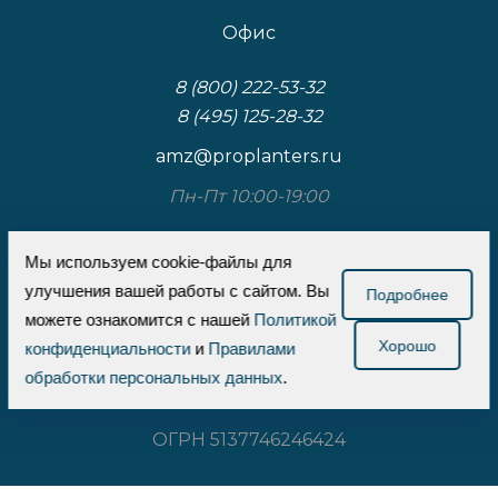
Офис
8 (800) 222-53-32
8 (495) 125-28-32
amz@proplanters.ru
Пн-Пт 10:00-19:00
117587, Москва, Варшавское шоссе, д.125, к.3,
Мы используем cookie-файлы для
стр.1
улучшения вашей работы с сайтом. Вы
Подробнее
ООО «Проплантерс»
можете ознакомится с нашей
Политикой
Хорошо
конфиденциальности
и
Правилами
ИНН 7726737710
обработки персональных данных
.
КПП 772601001
ОГРН 5137746246424