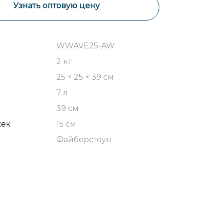
Узнать оптовую цену
WWAVE25-AW
2 кг
25 × 25 × 39 см
7 л
39 см
жек
15 см
Файберстоун