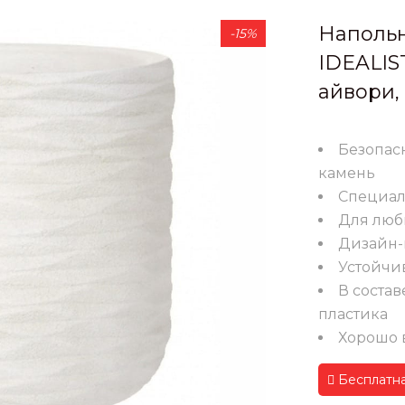
Напольн
-15%
IDEALIST
айвори, 
Безопас
камень
Специал
Для люб
Дизайн-
Устойчи
В состав
пластика
Хорошо 
Бесплатна