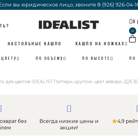
Если вы юридическое лицо, звоните
Если вы юридическое лицо, звоните
8 (926) 926-04-1
8 (926) 926-04-1
8 
ТЬ?
0
НАСТОЛЬНЫЕ КАШПО
КАШПО НА НОЖКАХ
 ЦВЕТУ
ПО ОБЪЕМУ
ПО ВЫСОТЕ
ПО
 для цветов IDEALIST Паттерн, круглое, цвет айвори, Д25 В3
озврат без
Всегда низкие цены и
4,9 рей
блем
акции!