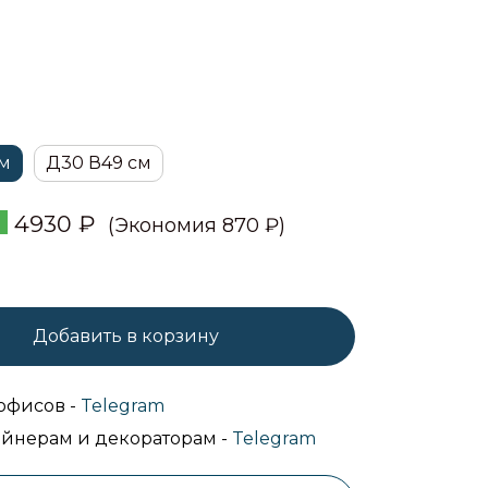
см
Д30 В49 см
4930
₽
(Экономия 870 ₽)
Добавить в корзину
офисов -
Telegram
йнерам и декораторам -
Telegram