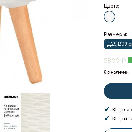
Цвета:
Размеры:
Д25 В39 
5800
₽
6 в наличии
КП для 
КП диза