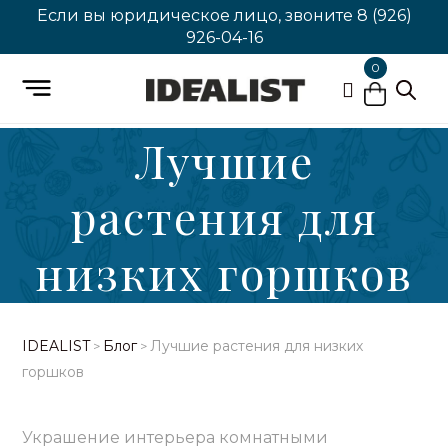
Если вы юридическое лицо, звоните
8 (926)
926-04-16
0
Лучшие
растения для
низких горшков
IDEALIST
Блог
Лучшие растения для низких
>
>
горшков
Украшение интерьера комнатными