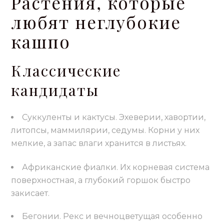
Растения, которые
любят неглубокие
кашпо
Классические
кандидаты
Суккуленты и кактусы. Эхеверии, хавортии,
литопсы, маммилярии, седумы. Корни у них
мелкие, а запас влаги хранится в листьях.
Африканские фиалки. Их корневая система
поверхностная, а глубокий горшок быстро
закисает.
Бегонии. Рекс и вечноцветущая особенно