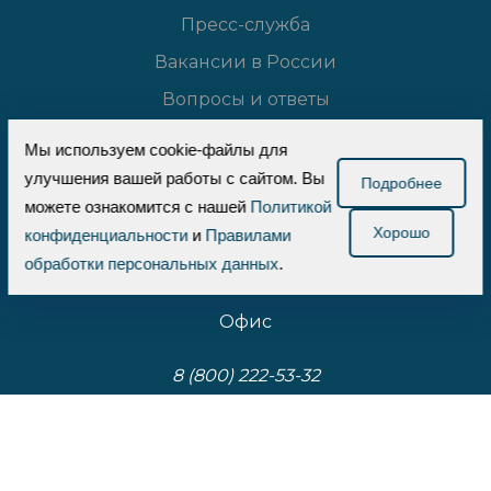
Пресс-служба
Вакансии в России
Вопросы и ответы
Сертификаты
Мы используем cookie-файлы для
Блог
улучшения вашей работы с сайтом. Вы
Подробнее
можете ознакомится с нашей
Политикой
Реквизиты
Хорошо
конфиденциальности
и
Правилами
Карта сайта
обработки персональных данных
.
Офис
8 (800) 222-53-32
8 (495) 125-28-32
amz@proplanters.ru
Пн-Пт 10:00-19:00