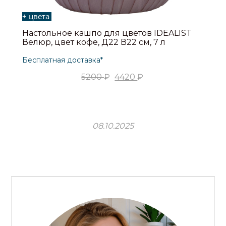
+ цвета
+
Настольное кашпо для цветов IDEALIST
Н
12
Велюр, цвет кофе, Д22 В22 см, 7 л
Л
Бесплатная доставка*
Б
5200
₽
4420
₽
08.10.2025