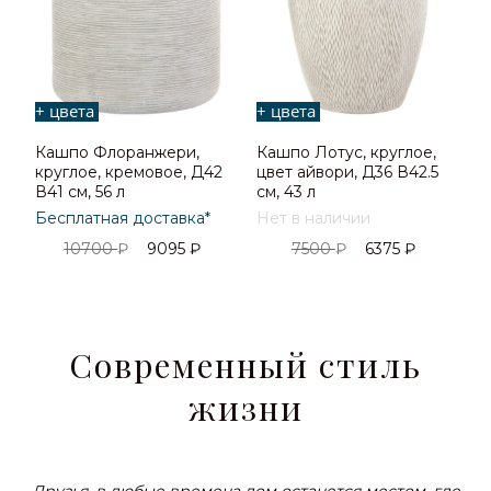
+ цвета
+ цвета
Кашпо Флоранжери,
Кашпо Лотус, круглое,
круглое, кремовое, Д42
цвет айвори, Д36 В42.5
В41 см, 56 л
см, 43 л
Бесплатная доставка*
Нет в наличии
10700
₽
9095
₽
7500
₽
6375
₽
Современный стиль
жизни
Друзья, в любые времена дом останется местом, где