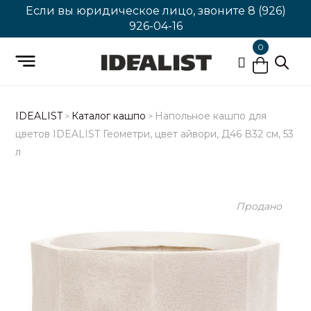
Если вы юридическое лицо, звоните
8 (926)
926-04-16
0
IDEALIST
Каталог кашпо
Напольное кашпо для
>
>
цветов IDEALIST Геометри, цвет айвори, Д46 В32 см, 53
л
Продано