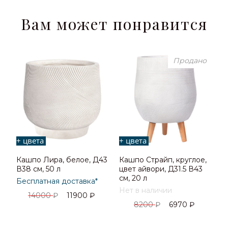
Вам может понравится
Продано
+ цвета
+ цвета
Кашпо Лира, белое, Д43
Кашпо Страйп, круглое,
В38 см, 50 л
цвет айвори, Д31.5 В43
см, 20 л
Бесплатная доставка*
Нет в наличии
14000
₽
11900
₽
8200
₽
6970
₽