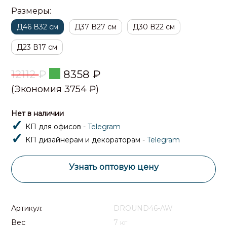
Размеры:
Д46 В32 см
Д37 В27 см
Д30 В22 см
Д23 В17 см
12112
₽
8358
₽
(Экономия 3754 ₽)
Нет в наличии
КП для офисов -
Telegram
КП дизайнерам и декораторам -
Telegram
Узнать оптовую цену
Артикул:
DROUND46-AW
Вес
7 кг