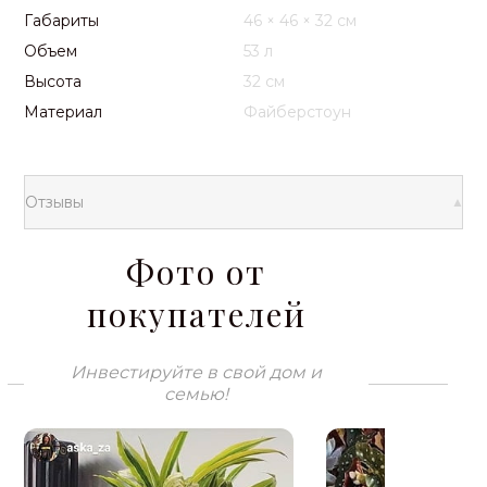
Габариты
46 × 46 × 32 см
Объем
53 л
Высота
32 см
Материал
Файберстоун
Отзывы
Фото от
покупателей
Инвестируйте в свой дом и
семью!