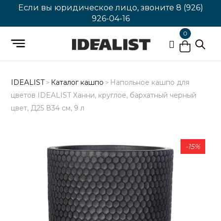
Если вы юридическое лицо, звоните
8 (926)
926-04-16
0
IDEALIST
Каталог кашпо
Напольное кашпо для
>
>
цветов IDEALIST Ханни, круглое, бархатный черный
цвет, Д25 В34 см, 9 л
-15%