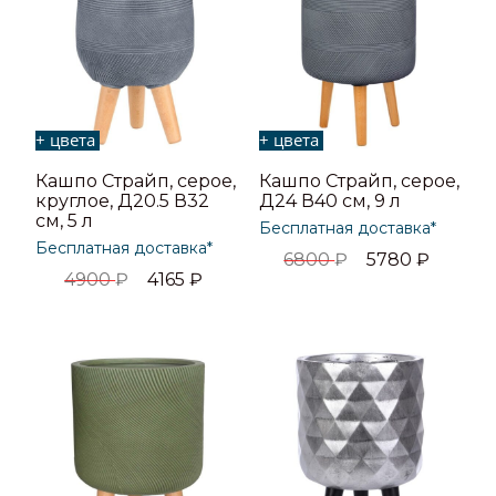
+ цвета
+ цвета
Кашпо Страйп, серое,
Кашпо Страйп, серое,
круглое, Д20.5 В32
Д24 В40 см, 9 л
см, 5 л
Бесплатная доставка*
Бесплатная доставка*
6800
₽
5780
₽
4900
₽
4165
₽