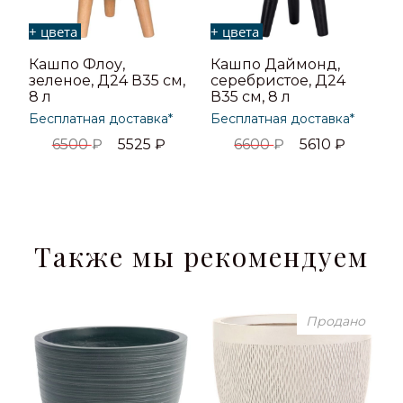
+ цвета
+ цвета
Кашпо Флоу,
Кашпо Даймонд,
зеленое, Д24 В35 см,
серебристое, Д24
8 л
В35 см, 8 л
Бесплатная доставка*
Бесплатная доставка*
6500
₽
5525
₽
6600
₽
5610
₽
Также мы рекомендуем
Продано