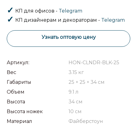
КП для офисов -
Telegram
КП дизайнерам и декораторам -
Telegram
Узнать оптовую цену
Артикул:
HON-CLNDR-BLK-25
Вес
3.15 кг
Габариты
25 × 25 × 34 см
Объем
9.1 л
Высота
34 см
Высота ножек
10 см
Материал
Файберстоун