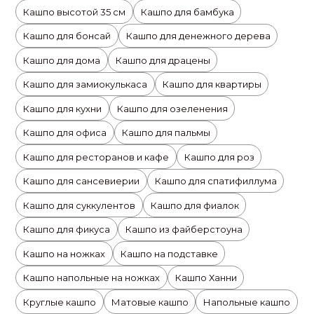
Кашпо высотой 35 см
Кашпо для бамбука
Кашпо для бонсай
Кашпо для денежного дерева
Кашпо для дома
Кашпо для драцены
Кашпо для замиокулькаса
Кашпо для квартиры
Кашпо для кухни
Кашпо для озеленения
Кашпо для офиса
Кашпо для пальмы
Кашпо для ресторанов и кафе
Кашпо для роз
Кашпо для сансевиерии
Кашпо для спатифиллума
Кашпо для суккулентов
Кашпо для фиалок
Кашпо для фикуса
Кашпо из файберстоуна
Кашпо на ножках
Кашпо на подставке
Кашпо напольные на ножках
Кашпо Ханни
Круглые кашпо
Матовые кашпо
Напольные кашпо