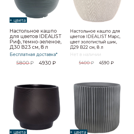
+ цвета
Настольное кашпо
Настольное кашпо для
для цветов IDEALIST
цветов IDEALIST Марс,
Риф, темно-зеленое,
цвет золотистый шик,
Д30 В23 см, 8 л
Д29 В22 см, 8 л
Бесплатная доставка*
Нет в наличии
5800
₽
4930
₽
5400
₽
4590
₽
+ цвета
+ цвета