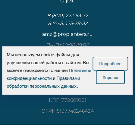
Офис
8 (800) 222-53-32
8 (495) 125-28-32
amz@proplanters.ru
Пн-Пт 10:00-19:00
Мы используем cookie-файлы для
117587, Москва, Варшавское шоссе, д.125, к.3,
улучшения вашей работы с сайтом. Вы
стр.1
Подробнее
можете ознакомится с нашей
Политикой
Хорошо
ООО «Проплантерс»
конфиденциальности
и
Правилами
обработки персональных данных
.
ИНН 7726737710
КПП 772601001
ОГРН 5137746246424