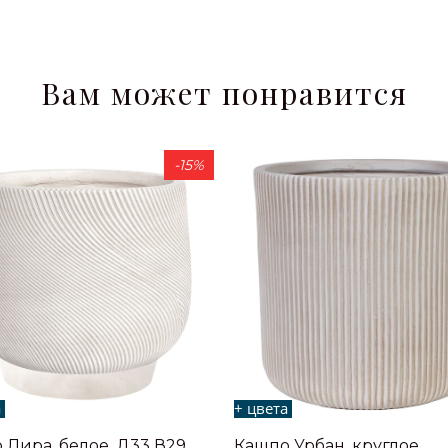
Вам может понравится
-15%
а
+ цвета
 Лира, белое, Д33 В29
Кашпо Урбан, круглое,