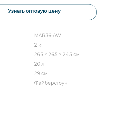
Узнать оптовую цену
MAR36-AW
2 кг
26.5 × 26.5 × 24.5 см
20 л
29 см
Файберстоун