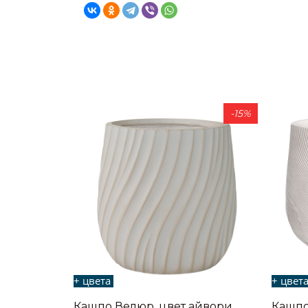
-15%
+ цвета
+ цвет
Кашпо Велюр, цвет айвори,
Кашпо