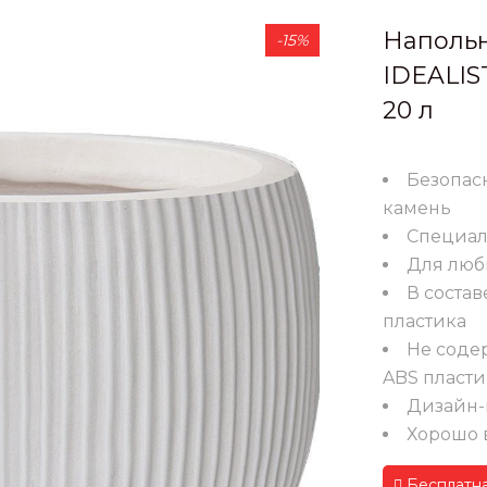
Напольн
-15%
IDEALIS
20 л
Безопас
камень
Специал
Для люб
В состав
пластика
Не содер
ABS пласти
Дизайн
Хорошо 
Бесплатна