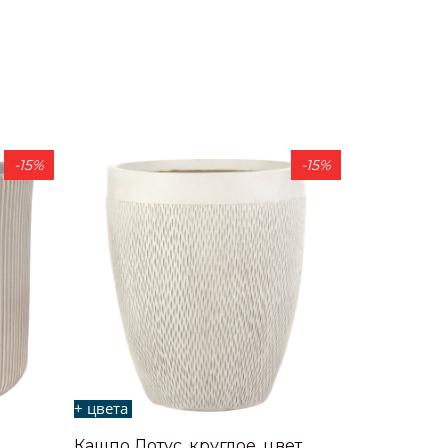
-15%
-15%
+ цвета
Кашпо Лотус, круглое, цвет