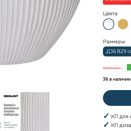
Цвета:
Размеры:
Д36 В29 
8600
₽
38 в наличии
КП для 
КП диза