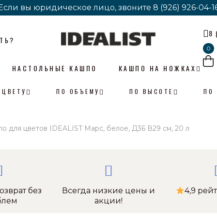
Если вы юридическое лицо, звоните
Если вы юридическое лицо, звоните
8 (926) 926-04-1
8 (926) 926-04-1
8 
ТЬ?
0
НАСТОЛЬНЫЕ КАШПО
КАШПО НА НОЖКАХ
 ЦВЕТУ
ПО ОБЪЕМУ
ПО ВЫСОТЕ
ПО
о для цветов IDEALIST Марс, белое, Д36 В29 см, 20 л
озврат без
Всегда низкие цены и
4,9 рей
блем
акции!