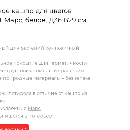
ое кашпо для цветов
T Марс, белое, Д36 В29 см,
ный для растений композитный
ьное покрытие для герметичности
ых грунтовых комнатных растений
е природные материалы – без запаха
жит стирола в отличие от кашпо из
ка
-коллекция
Марс
впишется в интерьер
я доставка *